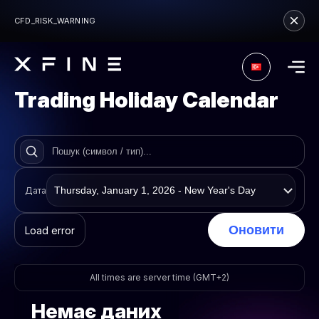
CFD_RISK_WARNING
Trading Holiday Calendar
Дата
Оновити
Load error
All times are server time (GMT+2)
Немає даних