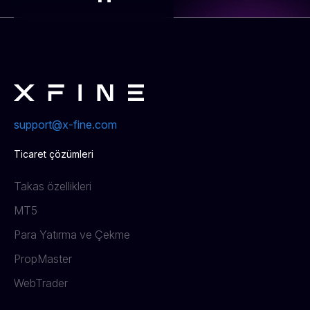
support@x-fine.com
Ticaret çözümleri
Takas özellikleri
MT5
Para Yatırma ve Çekme
PropMaster
WebTrader