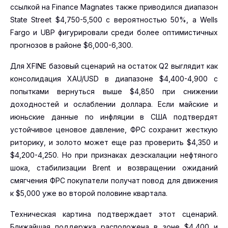
ссылкой на Finance Magnates также приводился диапазон
State Street $4,750-5,500 с вероятностью 50%, а Wells
Fargo и UBP фигурировали среди более оптимистичных
прогнозов в районе $6,000-6,300.
Для XFINE базовый сценарий на остаток Q2 выглядит как
консолидация XAU/USD в диапазоне $4,400-4,900 с
попытками вернуться выше $4,850 при снижении
доходностей и ослаблении доллара. Если майские и
июньские данные по инфляции в США подтвердят
устойчивое ценовое давление, ФРС сохранит жесткую
риторику, и золото может еще раз проверить $4,350 и
$4,200-4,250. Но при признаках деэскалации нефтяного
шока, стабилизации Brent и возвращении ожиданий
смягчения ФРС покупатели получат повод для движения
к $5,000 уже во второй половине квартала.
Техническая картина подтверждает этот сценарий.
Ближайшая поддержка расположена в зоне $4,400 и