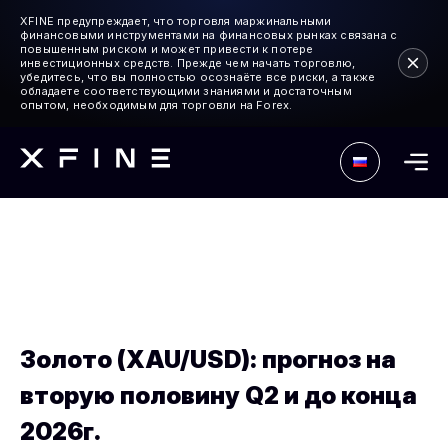
XFINE предупреждает, что торговля маржинальными
финансовыми инструментами на финансовых рынках связана с
повышенным риском и может привести к потере
инвестиционных средств. Прежде чем начать торговлю,
убедитесь, что вы полностью осознаёте все риски, а также
обладаете соответствующими знаниями и достаточным
опытом, необходимым для торговли на Forex.
Золото (XAU/USD): прогноз на
вторую половину Q2 и до конца
2026г.