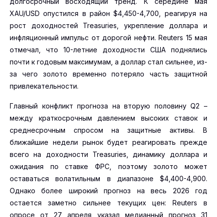
долгосрочный восходящий тренд. К середине мая
XAU/USD опустился в район $4,450-4,700, реагируя на
рост доходностей Treasuries, укрепление доллара и
инфляционный импульс от дорогой нефти. Reuters 15 мая
отмечал, что 10-летние доходности США поднялись
почти к годовым максимумам, а доллар стал сильнее, из-
за чего золото временно потеряло часть защитной
привлекательности.
Главный конфликт прогноза на вторую половину Q2 –
между краткосрочным давлением высоких ставок и
среднесрочным спросом на защитные активы. В
ближайшие недели рынок будет реагировать прежде
всего на доходности Treasuries, динамику доллара и
ожидания по ставке ФРС, поэтому золото может
оставаться волатильным в диапазоне $4,400-4,900.
Однако более широкий прогноз на весь 2026 год
остается заметно сильнее текущих цен: Reuters в
опросе от 27 апреля указал медианный прогноз 31