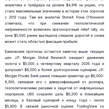
аналитика и трейдера на уровне $4,916 за унцию, что
стало максимальным значением в истории этих опросов
с 2012 года. Там же аналитик StoneX Рона О’Коннелл
отмечала, что при снижении геополитической
напряженности возможен краткосрочный relief rally, но
зона $5,500 ранее выглядела слишком дорогой и снова
может стать областью фиксации прибыли.
Банковские прогнозы остаются заметно выше текущих
цен. J.P. Morgan Global Research ожидает движение
золота к $5,000 к четвертому кварталу 2026 года и
допускает $6,000 в более долгосрочном сценарии. J.P.
Morgan Private Bank ранее повышал ориентир до $6,000-
6,300, связывая его с диверсификацией от доллара,
геополитическими рисками и защитой от инфляционных
сюрпризов. UBS сохранял цель $6,200 в ближайшие
месяцы, а базовый сценарий к концу года – около
$5,900. В свежей рыночной оценке TradingView со