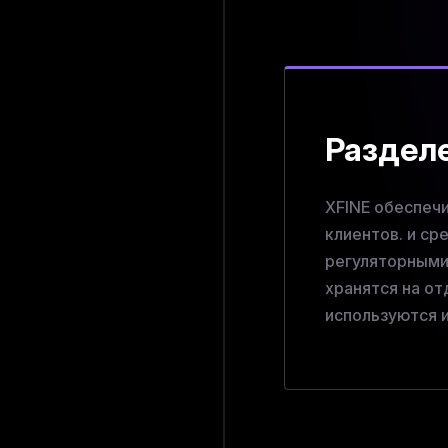
Раздел
XFINE обеспеч
клиентов. и ср
регуляторными
хранятся на от
используются 