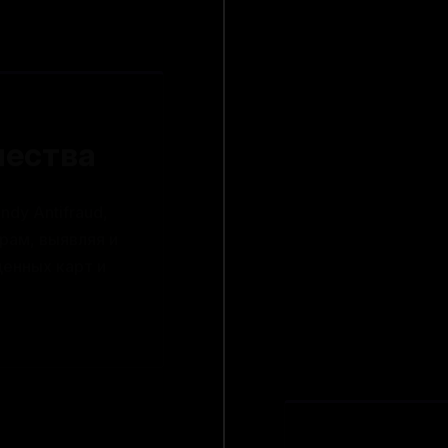
чества
dy Antifraud,
рам, выявляя и
денных карт и
Защита