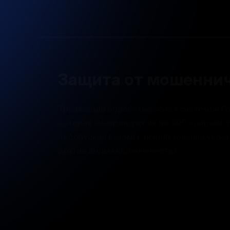
Защита от мошенни
Транзакции обрабатываются системой Fon
которая анализирует их по 300+ парамет
недопуская взломы, использование укра
другие виды мошенничества.