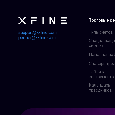
Торговые р
Типы счетов
support@x-fine.com
partner@x-fine.com
Спецификаци
свопов
Пополнение 
Словарь тре
Таблица
инструменто
Календарь
праздников