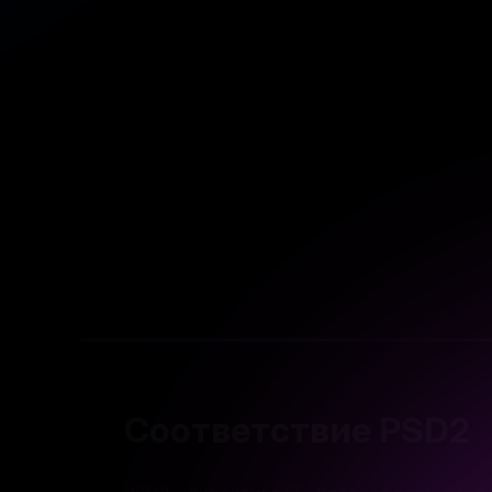
Соответствие PSD2
PSD2 - директива ЕС, которая повышает
платежей, снижает риски мошенничеств
права клиентов. Мы следуем этим требо
обеспечивая надежную аутентификацию 