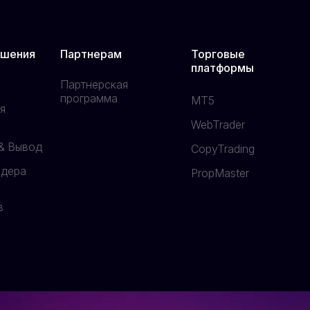
ешения
Партнерам
Торговые
платформы
Партнерская
программа
MT5
я
WebTrader
& Вывод
CopyTrading
йдера
PropMaster
в