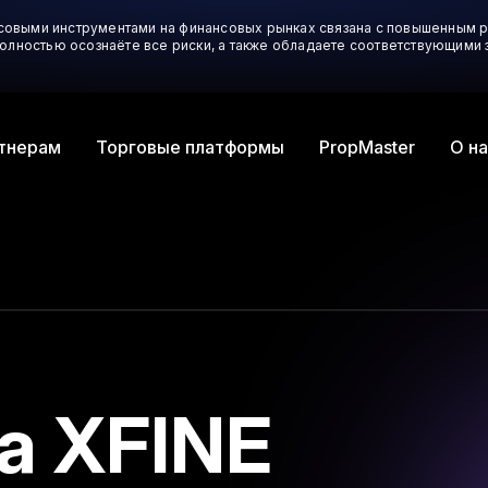
совыми инструментами на финансовых рынках связана с повышенным р
 полностью осознаёте все риски, а также обладаете соответствующим
тнерам
Торговые платформы
О на
PropMaster
а XFINE