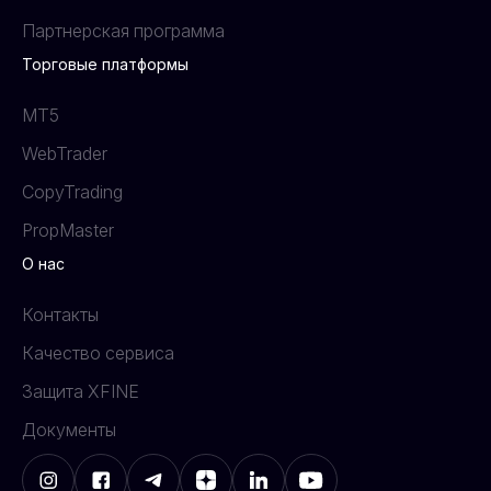
Партнерская программа
Торговые платформы
MT5
WebTrader
CopyTrading
PropMaster
О нас
Контакты
Качество сервиса
Защита XFINE
Документы