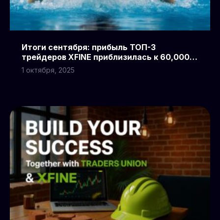
Итоги сентября: прибыль ТОП-3
трейдеров XFINE приблизилась к 60,000
USD, партнеров – к 100,000 USD
1 октября, 2025