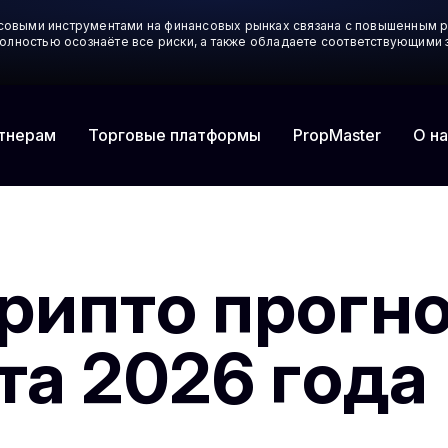
совыми инструментами на финансовых рынках связана с повышенным р
 полностью осознаёте все риски, а также обладаете соответствующим
тнерам
Торговые платформы
О на
PropMaster
рипто прогно
рта 2026 года