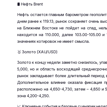
🛢
Нефть
Brent
Нефть остается главным барометром геополитич
днем ранее к 119.13, рынок сохраняет очень в
на Ближнем Востоке не пойдет на спад, нель
находится на 110.000, далее 103.00-105.00 
значениях котировок не имеет смысла.
🥇
Золото (
XAU
/
USD
)
Золото к концу недели заметно снизилось, упа
5,000, но и область восходящей среднесроч
рынок закладывает более длительный период в
Дополнительное влияние оказала фиксация п
расположено на 4,650-4,730, затем – 4,850 и
зона 4,200-4,250.
📈
Ключевые события и базовые сценарии неде