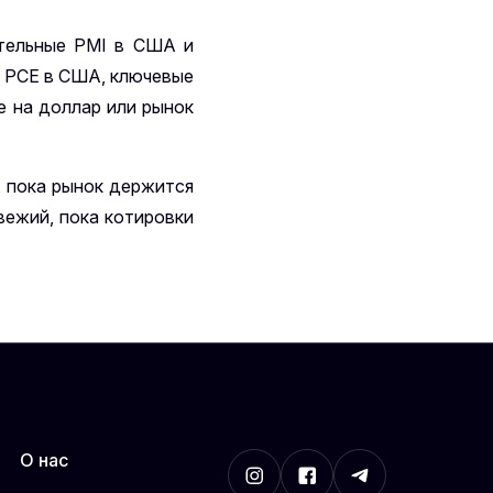
ительные PMI в США и
e PCE в США, ключевые
е на доллар или рынок
, пока рынок держится
вежий, пока котировки
О нас