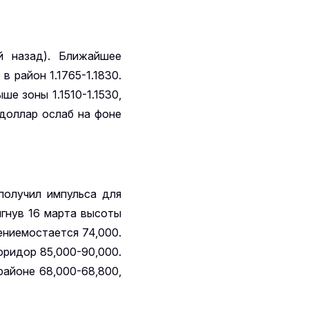
й назад). Ближайшее
в район 1.1765-1.1830.
ше зоны 1.1510-1.1530,
 доллар ослаб на фоне
получил импульса для
игнув 16 марта высоты
ениемостается 74,000.
оридор 85,000-90,000.
районе 68,000-68,800,