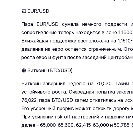
💶
EUR
/
USD
Пара EUR/USD сумела немного подрасти и 
сопротивление теперь находится в зоне 1.1600-
Ближайшая поддержка расположена на 1.1510-1.1
давление на евро остается ограниченным. Эт
роста евро и фунта после заседаний центробан
🟠
Биткоин (
BTC
/
USD
)
Биткойн завершил неделю на 70,530. Таким 
устойчивого роста. Очередная попытка закреп
76,022, пара BTC/USD затем откатилась на ис
Его уверенный прорыв может открыть дорогу к
При усилении risk-off настроений и падении 
далее – 65,000-65,600, 62,415-63,000 и 59,785-