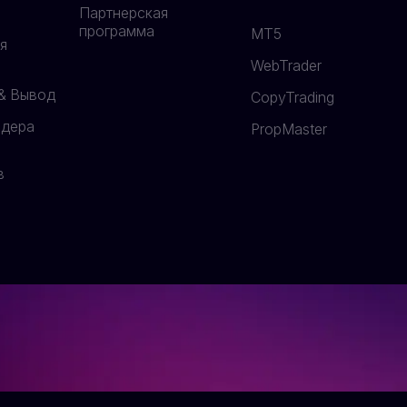
Партнерская
программа
MT5
я
WebTrader
& Вывод
CopyTrading
йдера
PropMaster
в