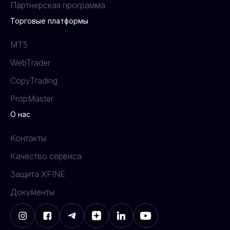
Партнерская программа
Торговые платформы
MT5
WebTrader
CopyTrading
PropMaster
О нас
Контакты
Качество сервиса
Защита XFINE
Документы