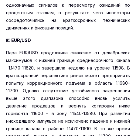
однозначных сигналов к пересмотру ожиданий по
процентным ставкам, в результате чего инвесторы
сосредоточились на краткосрочных технических
движениях и фиксации позиций.
💶
EUR
/USD
Пара EUR/USD продолжила снижение от декабрьских
максимумов к нижней границе среднесрочного канала
1.1470-1.1820, и завершила неделю на уровне 1.1598. В
краткосрочной перспективе рынок может предпринять
попытку коррекционного подъема в область 1.1680–
1.1700. Однако отсутствие устойчивого закрепления
выше этого диапазона способно вновь усилить
давление продавцов и вернуть котировки ниже
горизонта 1.1600 – в зону 1.1540-1.1580. При развитии
нисходящего импульса не исключено падение к нижней
границе канала в районе 1.1470-1.1510. В то же время