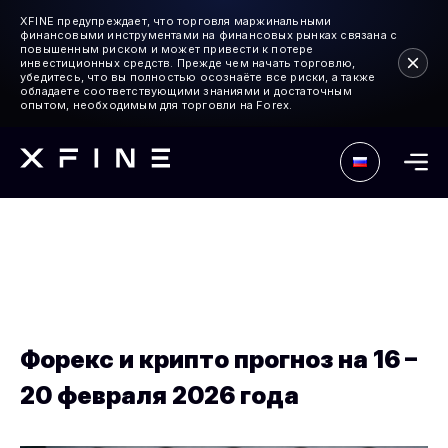
XFINE предупреждает, что торговля маржинальными
финансовыми инструментами на финансовых рынках связана с
повышенным риском и может привести к потере
инвестиционных средств. Прежде чем начать торговлю,
убедитесь, что вы полностью осознаёте все риски, а также
обладаете соответствующими знаниями и достаточным
опытом, необходимым для торговли на Forex.
Форекс и крипто прогноз на 16 –
20 февраля 2026 года