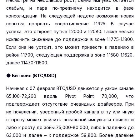
Несмотря на небольшой рост, бычий импульс остается
слабым, и пара по-прежнему находится в фазе
консолидации. На следующей неделе возможна новая
попытка прорвать сопротивление 1.1925. В случае
успеха это откроет путь к 1.2000 и 1.2080. Также нельзя
исключить снижение до поддержки в зоне 1.1775-1.1800.
Если она не устоит, это может привести к падению в
район 1.1700, следующая поддержка в зоне 1.1580-1.1620,
далее 1.1470-1.1500.
🟠
Биткоин (BTC
/USD
)
Начиная с 07 февраля BTC/USD движется у узком канале
65,100-72,260 вдоль Pivot Point 70,000, что
подтверждает отсутствие очевидных драйверов. При
их появлении, уверенный пробой канала в ту или иную
сторону может усилить локальный импульс и привести
либо к росту до зоны 75,000-80,000, либо к падению до
63,000 и далее – к поддержке 59,800. Более далекие