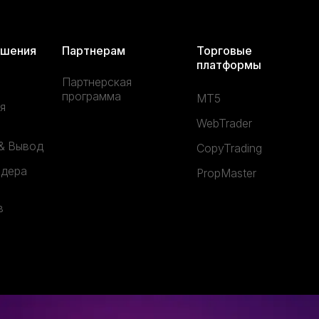
ешения
Партнерам
Торговые
платформы
Партнерская
программа
MT5
я
WebTrader
& Вывод
CopyTrading
йдера
PropMaster
в