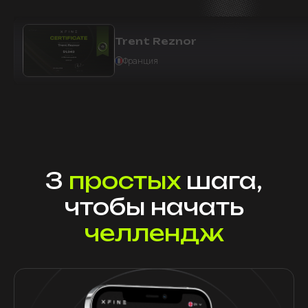
Trent Reznor
Франция
3
простых
шага,
чтобы начать
челлендж