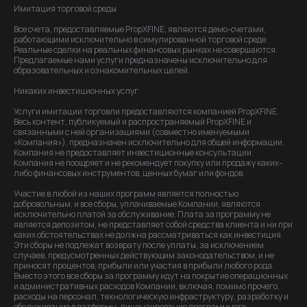
Имитация торговой среды
Все счета, предоставляемые PropXFINE, являются демо-счетами,
работающими исключительно в симулированной торговой среде.
Реальные сделки на реальных финансовых рынках не совершаются.
Предлагаемые нами услуги предназначены исключительно для
образовательных и ознакомительных целей.
Никаких инвестиционных услуг
Услуги имитации торговли предоставляются компанией PropXFINE.
Весь контент, публикуемый и распространяемый PropXFINE и
связанными с ней организациями (совместно именуемыми
«Компания»), предназначен исключительно для общей информации.
Компания не предоставляет инвестиционные консультации.
Компания не поощряет и не рекомендует покупку или продажу каких-
либо финансовых инструментов, ценных бумаг или фондов.
Участие в любой из наших программ является полностью
добровольным, и все сборы, уплачиваемые Компании, являются
исключительно платой за обслуживание. Плата за программу не
является депозитом, не представляет собой средства клиента и ни при
каких обстоятельствах не должна рассматриваться как инвестиция.
Эти сборы не подлежат возврату после уплаты, за исключением
случаев, предусмотренных действующим законодательством, и не
приносят процентов, прибыли или участия в прибыли любого рода.
Вместо этого все сборы за программу идут на покрытие операционных
и административных расходов Компании, включая, помимо прочего,
расходы на персонал, технологическую инфраструктуру, разработку и
обслуживание платформы, лицензирование программного