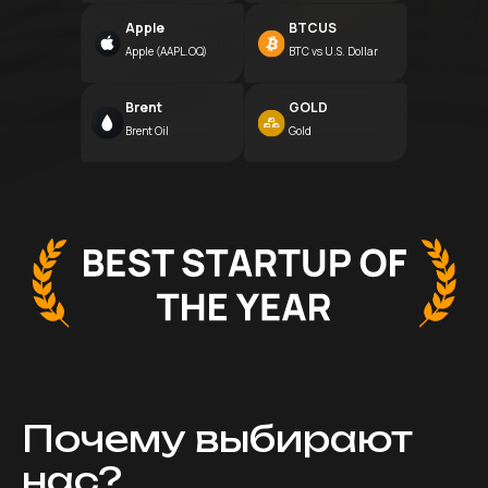
Apple
BTCUS
Apple (AAPL.OQ)
BTC vs U.S. Dollar
Brent
GOLD
Brent Oil
Gold
Почему выбирают
нас?