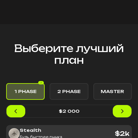
Выберите лучший
план
1 PHASE
2 PHASE
MASTER
$2 000
Stealth
$2k
Будь быстрее рынка