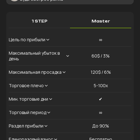
1 STEP
Master
Цель по прибыли
∞
Максимальный убыток в
60$ / 3%
день
Максимальная просадка
120$ / 6%
Торговое плечо
5-100x
Мин. торговые дни
✔
Торговый период
∞
Раздел прибыли
До 90%
Единоразовый взнос
Бесплатно