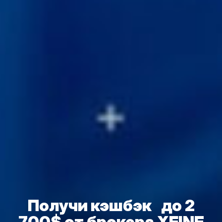
Получи кэшбэк до 2
700$ от брокера XFINE