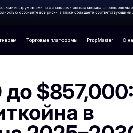
совыми инструментами на финансовых рынках связана с повышенным р
 полностью осознаёте все риски, а также обладаете соответствующим
тнерам
Торговые платформы
О на
PropMaster
 до $857,000
иткойна в
на 2025–2030