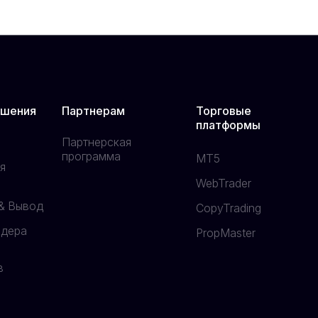
ешения
Партнерам
Торговые
платформы
Партнерская
программа
MT5
я
WebTrader
& Вывод
CopyTrading
йдера
PropMaster
в