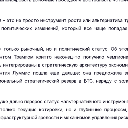
я – это не просто инструмент роста или альтернатива 
 политических изменений, который все чаще попада
 только рыночный, но и политический статус. Об это
том Трампом крипто наконец-то получило чемпион
 интегрированы в стратегическую архитектуру экономик
интия Луммис пошла еще дальше: она предложила за
нальный стратегический резерв в BTC, наряду с зол
уже давно перерос статус «альтернативного инструмент
только текущие котировки, но и глубинные процессы,
нфраструктурной зрелости и механизмов управления риск