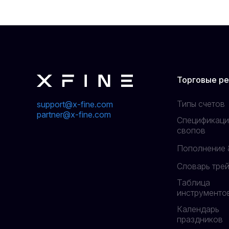
Торговые р
Типы счетов
support@x-fine.com
partner@x-fine.com
Спецификаци
свопов
Пополнение 
Словарь тре
Таблица
инструменто
Календарь
праздников