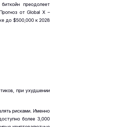
 биткойн преодолеет
Прогноз от Global X –
аже до $500,000 к 2028
тиков, при ухудшении
влять рисками. Именно
доступно более 3,000
чивые криптовалютные