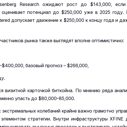
osenberg Research ожидают рост до $143,000, если
t оценивает потенциал до $250,000 уже в 2025 году. 
rtered допускает движение к $250,000 к концу года и д
участников рынка также выглядят вполне оптимистично:
00–$400,000, базовый прогноз – $266,000,
ду.
я визитной карточкой биткойна. По мнению ряда анали
еменно упасть до $80,000–85,000.
х экстремальных колебаний крайне важно грамотно упра
элементом стратегии. Внутри инфраструктуры XFINE 
омпенсировать рыночные просадки и выстраивать устой