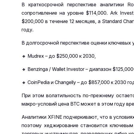
В краткосрочной перспективе аналитики R
сопротивление на уровне $114,000. Ark Inves
$200,000 в течение 12 месяцев, а Standard Cha
году.
В долгосрочной перспективе оценки ключевых 
🔸 Mudrex – до $250,000 к 2030,
🔸 Benzinga / Wallet Investor – диапазон $125,0
🔸 CoinPedia и Changelly – до $857,000 к 2030 го
При этом волатильность по-прежнему остаетс
макро-условий цена BTC может в этом году вр
Аналитики XFINE подчеркивают, что в условия
поэтому хеджирование становится ключевым 
торговых инструментов, позволяющих гибко к