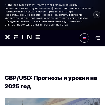
XFINE предупреждает, что торговля маржинальными
финансовыми инструментами на финансовых рынках связана с
повышенным риском и может привести к потере
инвестиционных средств. Прежде чем начать торговлю,
убедитесь, что вы полностью осознаёте все риски, а также
обладаете соответствующими знаниями и достаточным
опытом, необходимым для торговли на Forex.
GBP/USD: Прогнозы и уровни на
2025 год