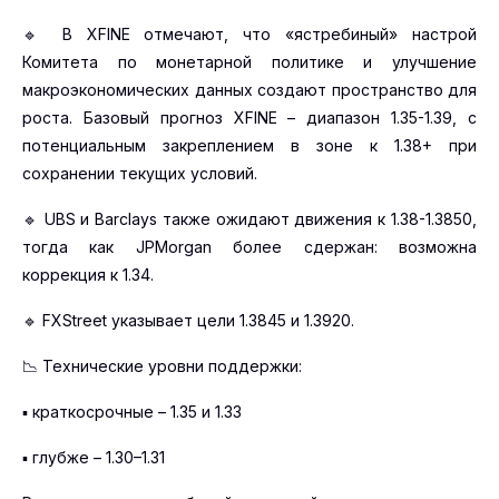
🔹 В XFINE отмечают, что «ястребиный» настрой
Комитета по монетарной политике и улучшение
макроэкономических данных создают пространство для
роста. Базовый прогноз XFINE – диапазон 1.35-1.39, с
потенциальным закреплением в зоне к 1.38+ при
сохранении текущих условий.
🔹 UBS и Barclays также ожидают движения к 1.38-1.3850,
тогда как JPMorgan более сдержан: возможна
коррекция к 1.34.
🔹 FXStreet указывает цели 1.3845 и 1.3920.
📉 Технические уровни поддержки:
▪️ краткосрочные – 1.35 и 1.33
▪️ глубже – 1.30–1.31